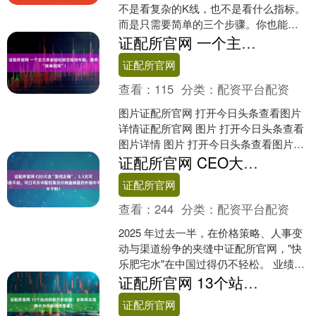
不是看复杂的K线，也不是看什么指标。
而是只需要简单的三个步骤。你也能很
快学会。我有一个研究生同学，现在是
证配所官网 一个主力资金轻松锁定短线牛股，直呼 “简单到哭”！
基金经理。当时他刚出道....
证配所官网
查看：
115
分类：
配资平台配资
图片证配所官网 打开今日头条查看图片
详情证配所官网 图片 打开今日头条查看
图片详情 图片 打开今日头条查看图片详
情 图片 打开今日头条查看图片详情 图片
证配所官网 CEO大谈“路线正确”，3.5元可乐却卖不动，可口可乐中国能靠涨价掩盖销量的外强中干吗？
打开今....
证配所官网
查看：
244
分类：
配资平台配资
2025 年过去一半，在价格策略、人事变
动与渠道纷争的夹缝中证配所官网，"快
乐肥宅水"在中国过得仍不轻松。 业绩表
象 近日，可口可乐公司发布 2025 年上半
证配所官网 13个站点刷新历史极值！本轮华北强降水为何极端性显著？
年....
证配所官网