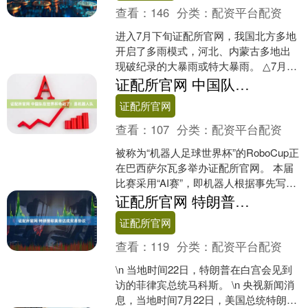
查看：
146
分类：
配资平台配资
进入7月下旬证配所官网，我国北方多地
开启了多雨模式，河北、内蒙古多地出
现破纪录的大暴雨或特大暴雨。 △7月24
日9时至25日8时，河北省保定市易县县
证配所官网 中国队在世界杯夺冠了！是机器人队
城部分路段积....
证配所官网
查看：
107
分类：
配资平台配资
被称为“机器人足球世界杯”的RoboCup正
在巴西萨尔瓦多举办证配所官网。 本届
比赛采用“AI赛”，即机器人根据事先写好
的AI策略，在场上自主决策、灵活应赛。
证配所官网 特朗普称美菲达成贸易协议
....
证配所官网
查看：
119
分类：
配资平台配资
\n 当地时间22日，特朗普在白宫会见到
访的菲律宾总统马科斯。 \n 央视新闻消
息，当地时间7月22日，美国总统特朗普