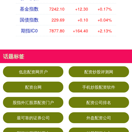
基金指数
7242.10
+12.30
+0.17%
国债指数
229.69
+0.10
+0.04%
期指IC0
7877.80
+164.40
+2.13%
话题标签
低息配资网开户
配资炒股评测网
配资台网
手机炒股配资软件
股指外汇股票配资门户
配资公司排名
最可靠的证券公司
外盘配资公司