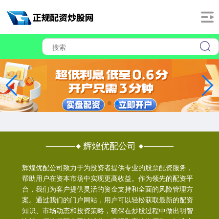
辉煌优配公司
辉煌优配公司致力于为投资者提供专业的股票配资服务，
帮助用户在资本市场中实现更高收益。作为领先的配资平
台，我们为客户提供灵活的资金支持和全面的风险管理方
案。通过我们的门户网站，用户可以轻松获取最新的配资
知识、市场动态和投资策略，确保在炒股过程中做出明智