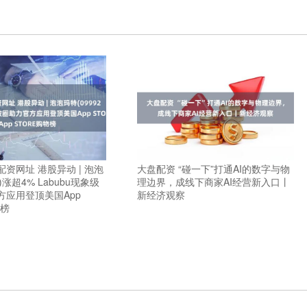
资网址 港股异动 | 泡泡
大盘配资 “碰一下”打通AI的数字与物
2)涨超4% Labubu现象级
理边界，成线下商家AI经营新入口丨
方应用登顶美国App
新经济观察
物榜