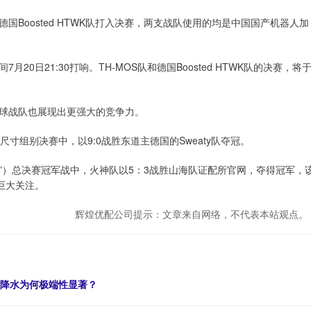
Boosted HTWK队打入决赛，两支战队使用的均是中国国产机器人加
21:30打响。TH-MOS队和德国Boosted HTWK队的决赛，将
球战队也展现出更强大的竞争力。
尺寸组别决赛中，以9:0战胜东道主德国的Sweaty队夺冠。
机超”）总决赛冠军战中，火神队以5：3战胜山海队证配所官网，夺得冠军，
起巨大关注。
辉煌优配公司提示：文章来自网络，不代表本站观点。
强降水为何极端性显著？