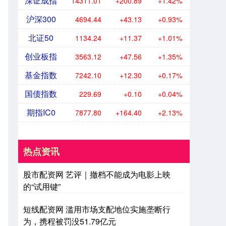
深证成指
14311.01
+200.89
+1.42%
沪深300
4694.44
+43.13
+0.93%
北证50
1134.24
+11.37
+1.01%
创业板指
3563.12
+47.56
+1.35%
基金指数
7242.10
+12.30
+0.17%
国债指数
229.69
+0.10
+0.04%
期指IC0
7877.80
+164.40
+2.13%
热点资讯
股市配资网 艺评｜撤档不能成为电影上映
的“试用键”
短线配资网 滥用市场支配地位实施垄断行
为，携程被罚没51.79亿元