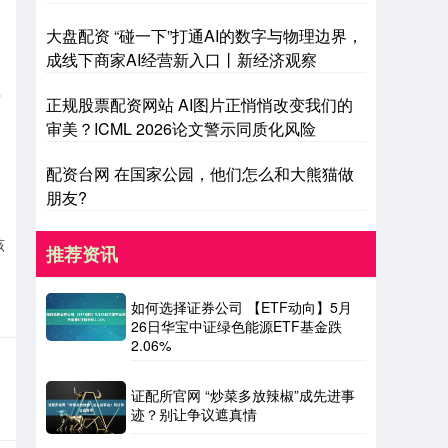
大盘配资 “碰一下”打通AI的数字与物理边界，
成线下商家AI经营新入口丨新经济观察
于
正规股票配资网站 AI图片正悄悄改变我们的
审美？ICML 2026论文警示同质化风险
配资台网 在国家公园，他们怎么和大熊猫做
朋友?
该
推荐资讯
如何选择证券公司 【ETF动向】5月
26日华宝中证绿色能源ETF基金跌
2.06%
证配所官网 “炒菜多放辣椒”成先进事
迹？别让争议遮真情