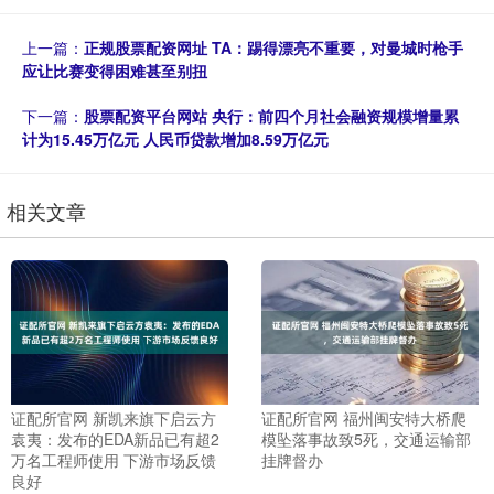
上一篇：
正规股票配资网址 TA：踢得漂亮不重要，对曼城时枪手
应让比赛变得困难甚至别扭
下一篇：
股票配资平台网站 央行：前四个月社会融资规模增量累
计为15.45万亿元 人民币贷款增加8.59万亿元
相关文章
证配所官网 新凯来旗下启云方
证配所官网 福州闽安特大桥爬
袁夷：发布的EDA新品已有超2
模坠落事故致5死，交通运输部
万名工程师使用 下游市场反馈
挂牌督办
良好