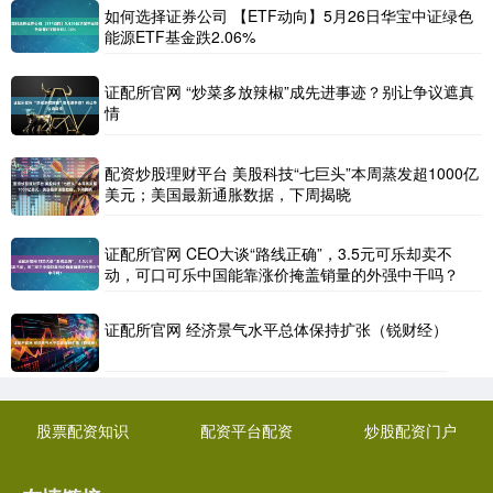
如何选择证券公司 【ETF动向】5月26日华宝中证绿色
能源ETF基金跌2.06%
证配所官网 “炒菜多放辣椒”成先进事迹？别让争议遮真
情
配资炒股理财平台 美股科技“七巨头”本周蒸发超1000亿
美元；美国最新通胀数据，下周揭晓
证配所官网 CEO大谈“路线正确”，3.5元可乐却卖不
动，可口可乐中国能靠涨价掩盖销量的外强中干吗？
证配所官网 经济景气水平总体保持扩张（锐财经）
股票配资知识
配资平台配资
炒股配资门户