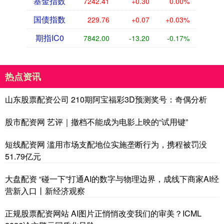
基金指数
7242.41
+0.30
0.00%
国债指数
229.76
+0.07
+0.03%
期指IC0
7842.00
-13.20
-0.17%
热点资讯
山东股票配资公司 210期阿宝福彩3D预测奖号：奇偶分析
股市配资网 艺评｜撤档不能成为电影上映的“试用键”
短线配资网 滥用市场支配地位实施垄断行为，携程被罚没
51.79亿元
大盘配资 “碰一下”打通AI的数字与物理边界，成线下商家AI经
营新入口丨新经济观察
正规股票配资网站 AI图片正悄悄改变我们的审美？ICML