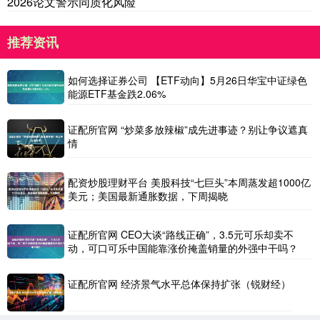
2026论文警示同质化风险
推荐资讯
如何选择证券公司 【ETF动向】5月26日华宝中证绿色
能源ETF基金跌2.06%
证配所官网 “炒菜多放辣椒”成先进事迹？别让争议遮真
情
配资炒股理财平台 美股科技“七巨头”本周蒸发超1000亿
美元；美国最新通胀数据，下周揭晓
证配所官网 CEO大谈“路线正确”，3.5元可乐却卖不
动，可口可乐中国能靠涨价掩盖销量的外强中干吗？
证配所官网 经济景气水平总体保持扩张（锐财经）