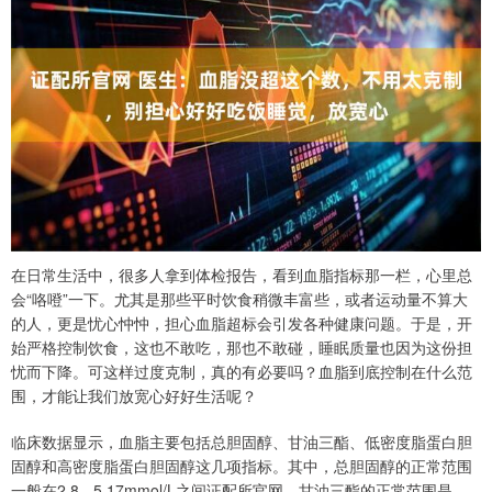
在日常生活中，很多人拿到体检报告，看到血脂指标那一栏，心里总
会“咯噔”一下。尤其是那些平时饮食稍微丰富些，或者运动量不算大
的人，更是忧心忡忡，担心血脂超标会引发各种健康问题。于是，开
始严格控制饮食，这也不敢吃，那也不敢碰，睡眠质量也因为这份担
忧而下降。可这样过度克制，真的有必要吗？血脂到底控制在什么范
围，才能让我们放宽心好好生活呢？
临床数据显示，血脂主要包括总胆固醇、甘油三酯、低密度脂蛋白胆
固醇和高密度脂蛋白胆固醇这几项指标。其中，总胆固醇的正常范围
一般在2.8 - 5.17mmol/L之间证配所官网，甘油三酯的正常范围是