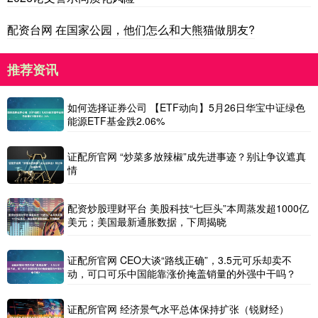
配资台网 在国家公园，他们怎么和大熊猫做朋友?
推荐资讯
如何选择证券公司 【ETF动向】5月26日华宝中证绿色
能源ETF基金跌2.06%
证配所官网 “炒菜多放辣椒”成先进事迹？别让争议遮真
情
配资炒股理财平台 美股科技“七巨头”本周蒸发超1000亿
美元；美国最新通胀数据，下周揭晓
证配所官网 CEO大谈“路线正确”，3.5元可乐却卖不
动，可口可乐中国能靠涨价掩盖销量的外强中干吗？
证配所官网 经济景气水平总体保持扩张（锐财经）