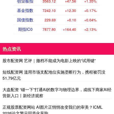
创业板指
3563.12
+47.56
+1.35%
基金指数
7242.10
+12.30
+0.17%
国债指数
229.69
+0.10
+0.04%
期指IC0
7877.80
+164.40
+2.13%
热点资讯
股市配资网 艺评｜撤档不能成为电影上映的“试用键”
短线配资网 滥用市场支配地位实施垄断行为，携程被罚没
51.79亿元
大盘配资 “碰一下”打通AI的数字与物理边界，成线下商家AI经
营新入口丨新经济观察
正规股票配资网站 AI图片正悄悄改变我们的审美？ICML
2026论文警示同质化风险