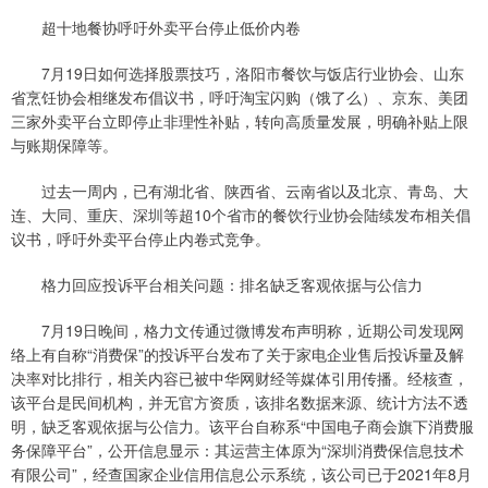
超十地餐协呼吁外卖平台停止低价内卷
7月19日如何选择股票技巧，洛阳市餐饮与饭店行业协会、山东
省烹饪协会相继发布倡议书，呼吁淘宝闪购（饿了么）、京东、美团
三家外卖平台立即停止非理性补贴，转向高质量发展，明确补贴上限
与账期保障等。
过去一周内，已有湖北省、陕西省、云南省以及北京、青岛、大
连、大同、重庆、深圳等超10个省市的餐饮行业协会陆续发布相关倡
议书，呼吁外卖平台停止内卷式竞争。
格力回应投诉平台相关问题：排名缺乏客观依据与公信力
7月19日晚间，格力文传通过微博发布声明称，近期公司发现网
络上有自称“消费保”的投诉平台发布了关于家电企业售后投诉量及解
决率对比排行，相关内容已被中华网财经等媒体引用传播。经核查，
该平台是民间机构，并无官方资质，该排名数据来源、统计方法不透
明，缺乏客观依据与公信力。该平台自称系“中国电子商会旗下消费服
务保障平台”，公开信息显示：其运营主体原为“深圳消费保信息技术
有限公司”，经查国家企业信用信息公示系统，该公司已于2021年8月