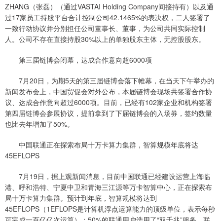
ZHANG（张磊）（通过VASTAI Holding Company间接持有）以及通
过17家员工持股平台合计控制公司42.1465%的表决权，二人签署了
一致行动协议并分别担任公司董事长、董事，为公司共同实际控制
人。公司不存在直接持股30%以上的单独股东主体，无控股股东。
第三届链博会闭幕，达成合作意向超6000项
7月20日，为期5天的第三届链博会落下帷幕，在当天下午举办的
新闻发布会上，中国贸促会对外公布，本届链博会现场共签署合作协
议、达成合作意向超过6000项。目前，已经有102家企业和机构签署
第四届链博会参展协议，提前拿到了下届链博会的入场券，签约数量
也比去年增加了50%。
中国联通正在探索布局十万卡算力集群，智算规模年底将达
45EFLOPS
7月19日，据上观新闻消息，目前中国联通已经建设运营上海临
港、呼和浩特、宁夏中卫和青海三江源等万卡智算中心，正在探索布
局十万卡算力集群。预计到年底，智算规模将达到
45EFLOPS（1EFLOPS是计算机浮点运算能力的顶级单位，表示每秒
可完成一百亿亿次运算）；50%的联通用户选用了“双千兆”服务，联