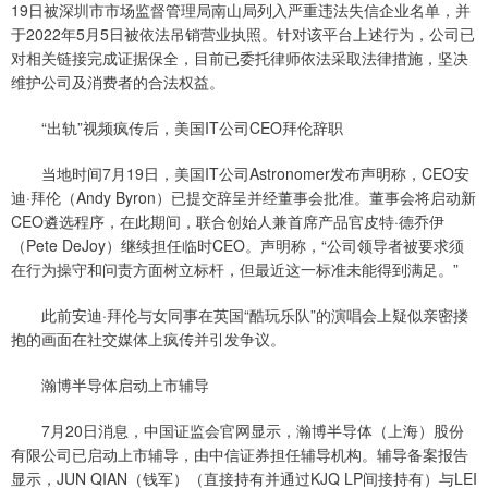
19日被深圳市市场监督管理局南山局列入严重违法失信企业名单，并
于2022年5月5日被依法吊销营业执照。针对该平台上述行为，公司已
对相关链接完成证据保全，目前已委托律师依法采取法律措施，坚决
维护公司及消费者的合法权益。
“出轨”视频疯传后，美国IT公司CEO拜伦辞职
当地时间7月19日，美国IT公司Astronomer发布声明称，CEO安
迪·拜伦（Andy Byron）已提交辞呈并经董事会批准。董事会将启动新
CEO遴选程序，在此期间，联合创始人兼首席产品官皮特·德乔伊
（Pete DeJoy）继续担任临时CEO。声明称，“公司领导者被要求须
在行为操守和问责方面树立标杆，但最近这一标准未能得到满足。”
此前安迪·拜伦与女同事在英国“酷玩乐队”的演唱会上疑似亲密搂
抱的画面在社交媒体上疯传并引发争议。
瀚博半导体启动上市辅导
7月20日消息，中国证监会官网显示，瀚博半导体（上海）股份
有限公司已启动上市辅导，由中信证券担任辅导机构。辅导备案报告
显示，JUN QIAN（钱军）（直接持有并通过KJQ LP间接持有）与LEI