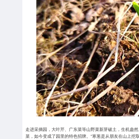
走进采摘园，大叶芹、广东菜等山野菜新芽破土，生机盎然
菜，如今变成了园里的特色招牌。“寒葱是从朋友在山上挖取