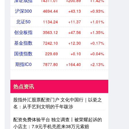
深证成指
14311.01
+200.89
+1.42%
沪深300
4694.44
+43.13
+0.93%
北证50
1134.24
+11.37
+1.01%
创业板指
3563.12
+47.56
+1.35%
基金指数
7242.10
+12.30
+0.17%
国债指数
229.69
+0.10
+0.04%
期指IC0
7877.80
+164.40
+2.13%
热点资讯
股指外汇股票配资门户 文化中国行｜以瓷之
名：从手艺到文明的千年跋涉
配资免费体验平台 独立调查丨被荣耀起诉的
小店主：7.9元手机壳惹来38万元索赔