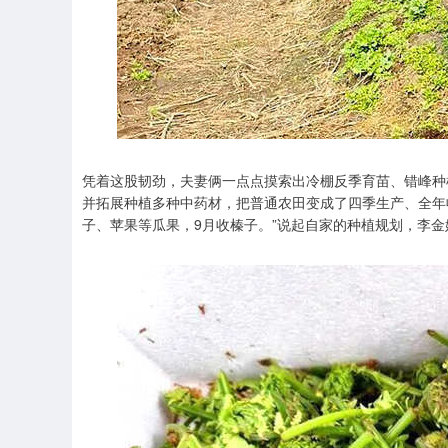
凭着这股韧劲，夫妻俩一点点摸索出冷棚反季育苗、错峰种
并拓展种植多种中药材，把普通农田变成了四季生产、全年收
子、苹果等瓜果，9月收榛子。”说起自家的种植规划，李金