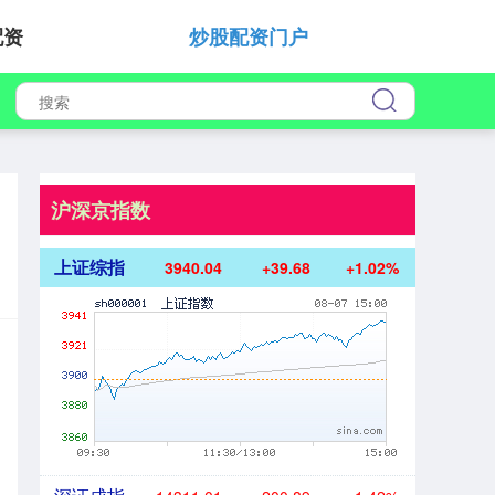
配资
炒股配资门户
沪深京指数
上证综指
3940.04
+39.68
+1.02%