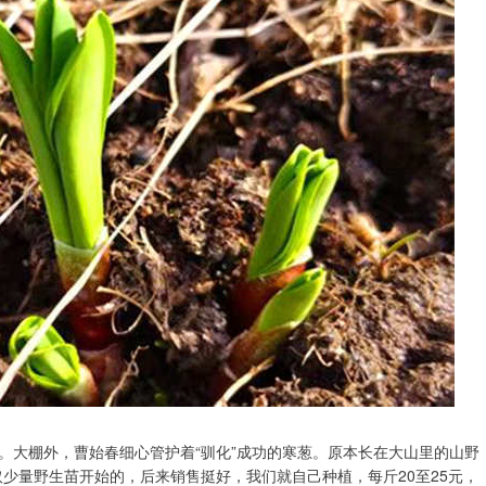
。大棚外，曹始春细心管护着“驯化”成功的寒葱。原本长在大山里的山野
少量野生苗开始的，后来销售挺好，我们就自己种植，每斤20至25元，