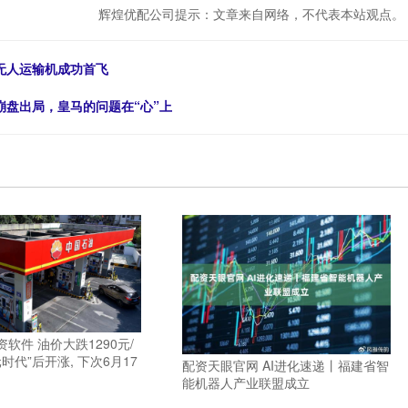
辉煌优配公司提示：文章来自网络，不代表本站观点。
”无人运输机成功首飞
崩盘出局，皇马的问题在“心”上
软件 油价大跌1290元/
元时代”后开涨, 下次6月17
配资天眼官网 AI进化速递丨福建省智
能机器人产业联盟成立