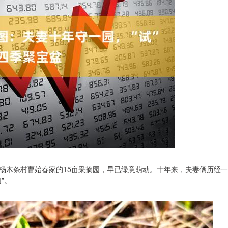
杨木条村曹始春家的15亩采摘园，早已绿意萌动。十年来，夫妻俩历经一
”。